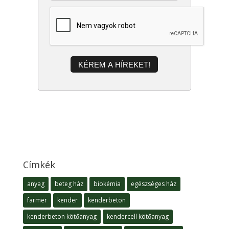
KÉREM A HÍREKET!
Címkék
anyag
beteg ház
biokémia
egészséges ház
farmer
kender
kenderbeton
kenderbeton kötőanyag
kendercell kötőanyag