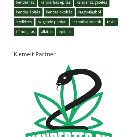
kenderház
kenderház építés
kender szigetelés
kender építés
kender ökoház
Nagyvilágból
szellőzés
szigetelő paplan
technikai adatok
textil
támogatás
állatok
építünk
Kiemelt Partner