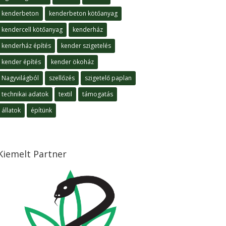
kenderbeton
kenderbeton kötőanyag
kendercell kötőanyag
kenderház
kenderház építés
kender szigetelés
kender építés
kender ökoház
Nagyvilágból
szellőzés
szigetelő paplan
technikai adatok
textil
támogatás
állatok
építünk
Kiemelt Partner