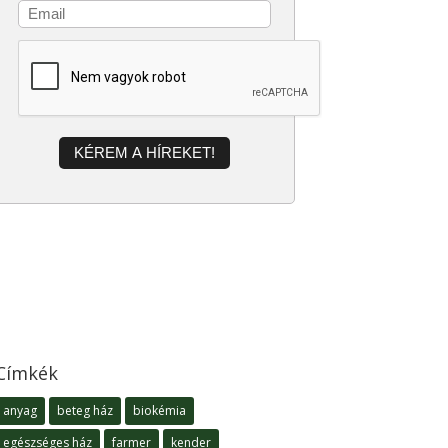
KÉREM A HÍREKET!
Címkék
anyag
beteg ház
biokémia
egészséges ház
farmer
kender