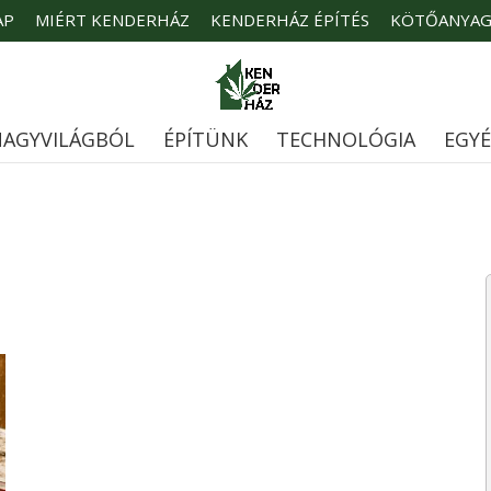
AP
MIÉRT KENDERHÁZ
KENDERHÁZ ÉPÍTÉS
KÖTŐANYA
AGYVILÁGBÓL
ÉPÍTÜNK
TECHNOLÓGIA
EGY