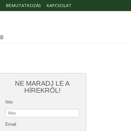
G
BEMUTATKOZÁS
KAPCSOLAT
ÉB
NE MARADJ LE A
HÍREKRŐL!
Név
Email