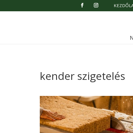
KEZDŐL
N
kender szigetelés