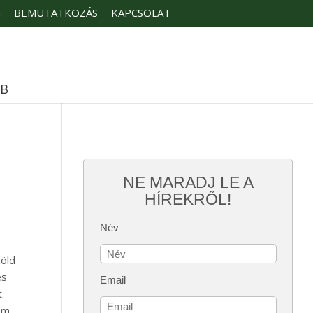
G
BEMUTATKOZÁS
KAPCSOLAT
ÉB
NE MARADJ LE A
HÍREKRŐL!
Név
zöld
és
Email
.
nem