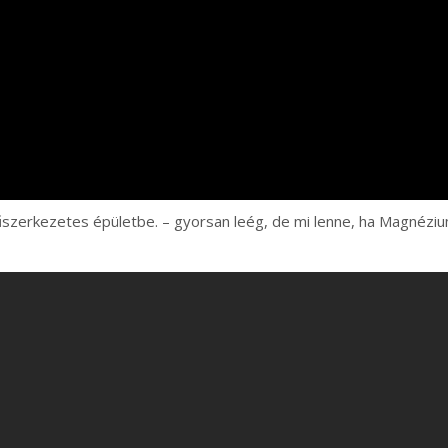
zerkezetes épületbe. – gyorsan leég, de mi lenne, ha Magnézi