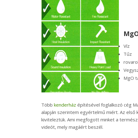
MgO 
Víz
Tűz
rovaro
Vegys
MgO t
Több
kenderház
építésével foglalkozó cég Ma
alapján szerintem egyértelmű miért. Az első 
kiviteleztük. Ami megfogott minket a termés
videót, mely magáért beszél.