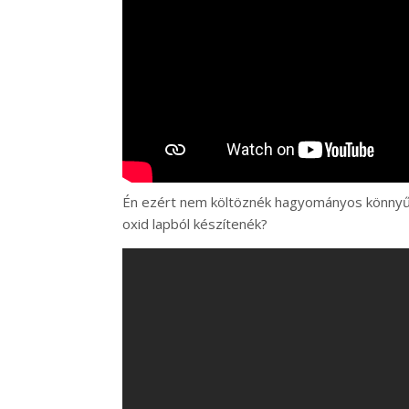
Én ezért nem költöznék hagyományos könnyűs
oxid lapból készítenék?