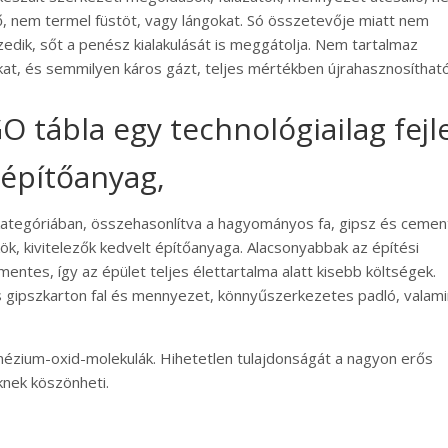
, nem termel füstöt, vagy lángokat. Só összetevője miatt nem
edik, sőt a penész kialakulását is meggátolja. Nem tartalmaz
kat, és semmilyen káros gázt, teljes mértékben újrahasznosítható
 tábla egy technológiailag fejl
építőanyag,
kategóriában, összehasonlítva a hagyományos fa, gipsz és cemen
ök, kivitelezők kedvelt építőanyaga. Alacsonyabbak az építési
mentes, így az épület teljes élettartalma alatt kisebb költségek.
ipszkarton fal és mennyezet, könnyűszerkezetes padló, valami
ézium-oxid-molekulák. Hihetetlen tulajdonságát a nagyon erős
nek köszönheti.