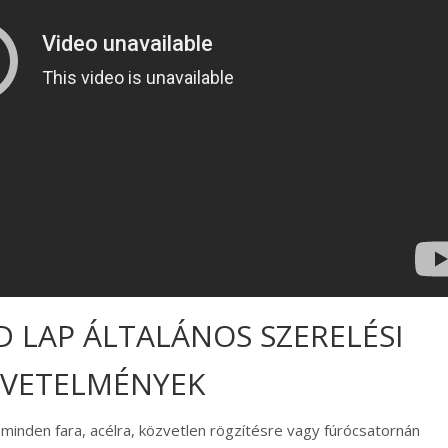
 LAP ÁLTALÁNOS SZERELÉSI
VETELMÉNYEK
 minden fara, acélra, közvetlen rögzítésre vagy fúrócsatornán