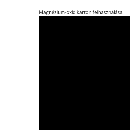
Magnézium-oxid karton felhasználása.