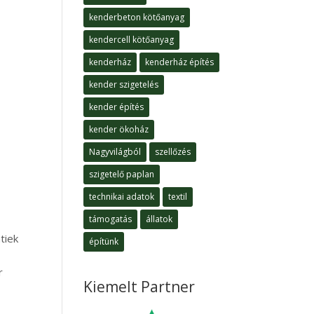
kenderbeton kötőanyag
kendercell kötőanyag
kenderház
kenderház építés
kender szigetelés
kender építés
kender ökoház
Nagyvilágból
szellőzés
szigetelő paplan
technikai adatok
textil
támogatás
állatok
tiek
építünk
r
Kiemelt Partner