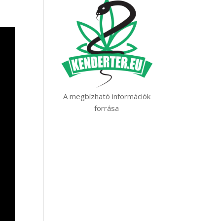
A megbízható információk
forrása