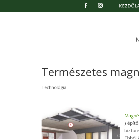
KEZDŐL
N
Természetes magn
Technológia
Magnéz
) épít
bizton
Ebből 