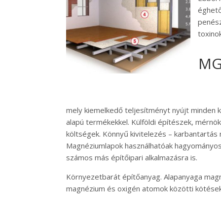
éghető
penész
toxino
MGO
mely kiemelkedő teljesítményt nyújt minden 
alapú termékekkel. Külföldi építészek, mérnök
költségek. Könnyű kivitelezés – karbantartás 
Magnéziumlapok használhatóak hagyományos g
számos más építőipari alkalmazásra is.
Környezetbarát építőanyag. Alapanyaga magn
magnézium és oxigén atomok közötti kötések