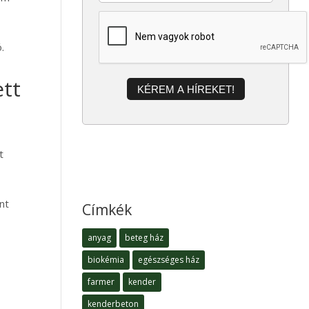
.
ett
KÉREM A HÍREKET!
t
nt
Címkék
anyag
beteg ház
biokémia
egészséges ház
farmer
kender
kenderbeton