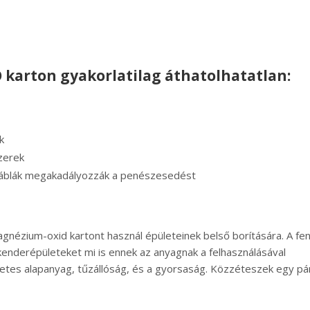
karton gyakorlatilag áthatolhatatlan:
k
zerek
áblák megakadályozzák a penészesedést
gnézium-oxid kartont használ épületeinek belső borítására. A fen
kenderépületeket mi is ennek az anyagnak a felhasználásával
zetes alapanyag, tűzállóság, és a gyorsaság. Közzéteszek egy pá