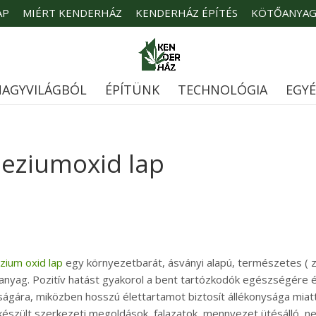
AP
MIÉRT KENDERHÁZ
KENDERHÁZ ÉPÍTÉS
KÖTŐANYA
AGYVILÁGBÓL
ÉPÍTÜNK
TECHNOLÓGIA
EGY
eziumoxid lap
ium oxid lap
egy környezetbarát, ásványi alapú, természetes ( 
őanyag. Pozitív hatást gyakorol a bent tartózkodók egészségére 
ságára, miközben hosszú élettartamot biztosít állékonysága miatt
készült szerkezeti megoldások, falazatok, mennyezet ütésálló, 