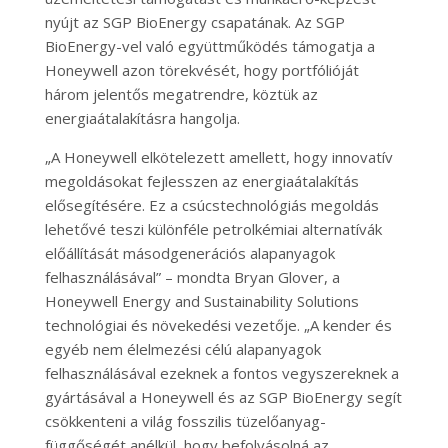
nyújt az SGP BioEnergy csapatának. Az SGP
BioEnergy-vel való együttműködés támogatja a
Honeywell azon törekvését, hogy portfólióját
három jelentős megatrendre, köztük az
energiaátalakításra hangolja.
„A Honeywell elkötelezett amellett, hogy innovatív
megoldásokat fejlesszen az energiaátalakítás
elősegítésére. Ez a csúcstechnológiás megoldás
lehetővé teszi különféle petrolkémiai alternatívák
előállítását másodgenerációs alapanyagok
felhasználásával” – mondta Bryan Glover, a
Honeywell Energy and Sustainability Solutions
technológiai és növekedési vezetője. „A kender és
egyéb nem élelmezési célú alapanyagok
felhasználásával ezeknek a fontos vegyszereknek a
gyártásával a Honeywell és az SGP BioEnergy segít
csökkenteni a világ fosszilis tüzelőanyag-
függőségét anélkül, hogy befolyásolná az