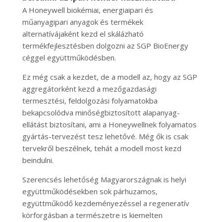
A Honeywell biokémiai, energiaipari és
műanyagipari anyagok és termékek
alternatívájaként kezd el skálázható
termékfejlesztésben dolgozni az SGP BioEnergy
céggel együttműködésben.
Ez még csak a kezdet, de a modell az, hogy az SGP
aggregátorként kezd a mezőgazdasági
termesztési, feldolgozási folyamatokba
bekapcsolódva minőségbiztosított alapanyag-
ellátást biztosítani, ami a Honeywellnek folyamatos
gyártás-tervezést tesz lehetővé. Még ők is csak
tervekről beszélnek, tehát a modell most kezd
beindulni.
Szerencsés lehetőség Magyarországnak is helyi
együttműködésekben sok párhuzamos,
együttműködő kezdeményezéssel a regeneratív
körforgásban a természetre is kiemelten