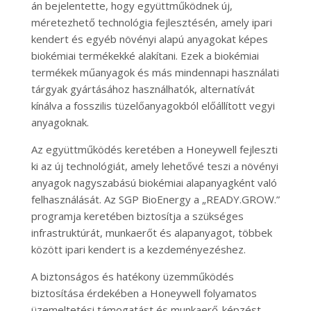
án bejelentette, hogy együttműködnek új,
méretezhető technológia fejlesztésén, amely ipari
kendert és egyéb növényi alapú anyagokat képes
biokémiai termékekké alakítani. Ezek a biokémiai
termékek műanyagok és más mindennapi használati
tárgyak gyártásához használhatók, alternatívát
kínálva a fosszilis tüzelőanyagokból előállított vegyi
anyagoknak.
Az együttműködés keretében a Honeywell fejleszti
ki az új technológiát, amely lehetővé teszi a növényi
anyagok nagyszabású biokémiai alapanyagként való
felhasználását. Az SGP BioEnergy a „READY.GROW.”
programja keretében biztosítja a szükséges
infrastruktúrát, munkaerőt és alapanyagot, többek
között ipari kendert is a kezdeményezéshez.
A biztonságos és hatékony üzemműködés
biztosítása érdekében a Honeywell folyamatos
üzemeltetési támogatást és munkaerő-képzést