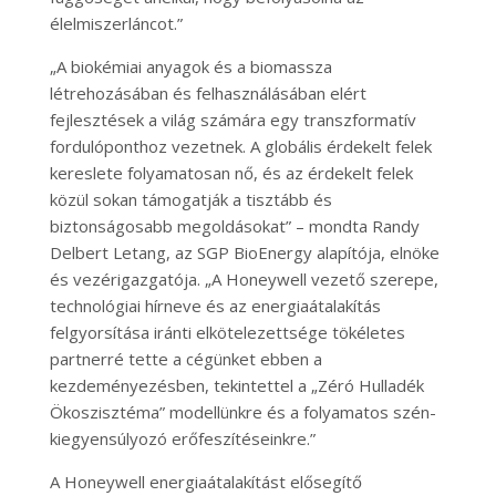
élelmiszerláncot.”
„A biokémiai anyagok és a biomassza
létrehozásában és felhasználásában elért
fejlesztések a világ számára egy transzformatív
fordulóponthoz vezetnek. A globális érdekelt felek
kereslete folyamatosan nő, és az érdekelt felek
közül sokan támogatják a tisztább és
biztonságosabb megoldásokat” – mondta Randy
Delbert Letang, az SGP BioEnergy alapítója, elnöke
és vezérigazgatója. „A Honeywell vezető szerepe,
technológiai hírneve és az energiaátalakítás
felgyorsítása iránti elkötelezettsége tökéletes
partnerré tette a cégünket ebben a
kezdeményezésben, tekintettel a „Zéró Hulladék
Ökoszisztéma” modellünkre és a folyamatos szén-
kiegyensúlyozó erőfeszítéseinkre.”
A Honeywell energiaátalakítást elősegítő