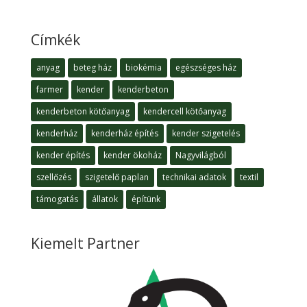
Címkék
anyag
beteg ház
biokémia
egészséges ház
farmer
kender
kenderbeton
kenderbeton kötőanyag
kendercell kötőanyag
kenderház
kenderház építés
kender szigetelés
kender építés
kender ökoház
Nagyvilágból
szellőzés
szigetelő paplan
technikai adatok
textil
támogatás
állatok
építünk
Kiemelt Partner