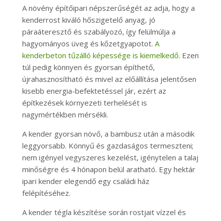
A növény építőipari népszerűségét az adja, hogy a
kenderrost kiváló hőszigetelő anyag, jó
páraáteresztő és szabályozó, így felülmúlja a
hagyományos üveg és kőzetgyapotot.
A
kenderbeton tűzálló képessége is kiemelkedő
. Ezen
túl pedig könnyen és gyorsan építhető,
újrahasznosítható és mivel az előállítása jelentősen
kisebb energia-befektetéssel jár, ezért az
építkezések környezeti terhelését is
nagymértékben mérsékli.
A kender gyorsan növő, a bambusz után a második
leggyorsabb. Könnyű és gazdaságos termeszteni;
nem igényel vegyszeres kezelést, igénytelen a talaj
minőségre és 4 hónapon belül aratható. Egy hektár
ipari kender elegendő egy családi ház
felépítéséhez.
A kender tégla készítése során rostjait vízzel és