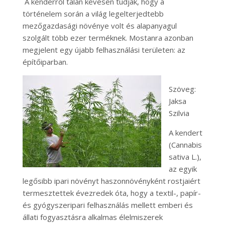
A kenderről talán kevesen tudják, hogy a
történelem során a világ legelterjedtebb
mezőgazdasági növénye volt és alapanyagul
szolgált több ezer terméknek. Mostanra azonban
megjelent egy újabb felhasználási területen: az
építőiparban.
Szöveg:
Jaksa
Szilvia
A kendert
(Cannabis
sativa L.),
az egyik
legősibb ipari növényt haszonnövényként rostjaiért
termesztettek évezredek óta, hogy a textil-, papír-
és gyógyszeripari felhasználás mellett emberi és
állati fogyasztásra alkalmas élelmiszerek