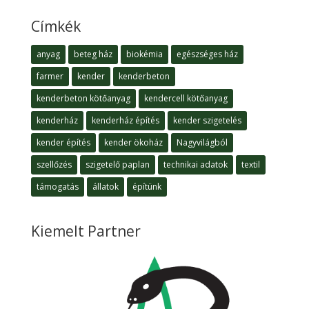
Címkék
anyag
beteg ház
biokémia
egészséges ház
farmer
kender
kenderbeton
kenderbeton kötőanyag
kendercell kötőanyag
kenderház
kenderház építés
kender szigetelés
kender építés
kender ökoház
Nagyvilágból
szellőzés
szigetelő paplan
technikai adatok
textil
támogatás
állatok
építünk
Kiemelt Partner