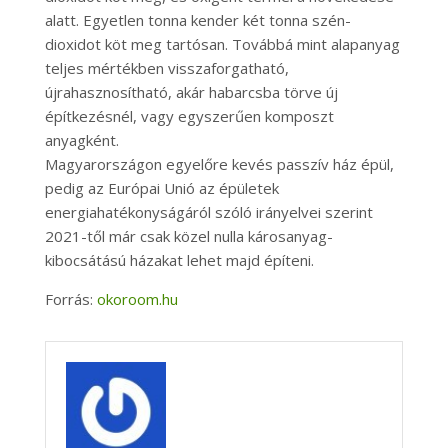
alatt. Egyetlen tonna kender két tonna szén-
dioxidot köt meg tartósan. Továbbá mint alapanyag
teljes mértékben visszaforgatható,
újrahasznosítható, akár habarcsba törve új
építkezésnél, vagy egyszerűen komposzt
anyagként.
Magyarországon egyelőre kevés passzív ház épül,
pedig az Európai Unió az épületek
energiahatékonyságáról szóló irányelvei szerint
2021-től már csak közel nulla károsanyag-
kibocsátású házakat lehet majd építeni.
Forrás:
okoroom.hu