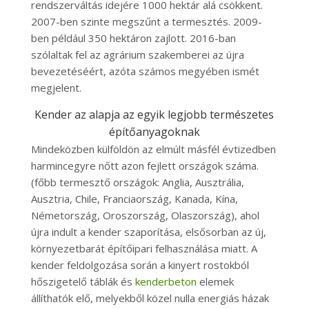
rendszerváltás idejére 1000 hektár alá csökkent.
2007-ben szinte megszűnt a termesztés. 2009-
ben például 350 hektáron zajlott. 2016-ban
szólaltak fel az agrárium szakemberei az újra
bevezetéséért, azóta számos megyében ismét
megjelent.
Kender az alapja az egyik legjobb természetes
építőanyagoknak
Mindeközben külföldön az elmúlt másfél évtizedben
harmincegyre nőtt azon fejlett országok száma.
(főbb termesztő országok: Anglia, Ausztrália,
Ausztria, Chile, Franciaország, Kanada, Kína,
Németország, Oroszország, Olaszország), ahol
újra indult a kender szaporítása, elsősorban az új,
környezetbarát építőipari felhasználása miatt. A
kender feldolgozása során a kinyert rostokból
hőszigetelő táblák és
kenderbeton
elemek
állíthatók elő, melyekből közel nulla energiás házak