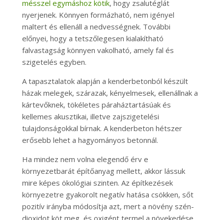
mésszel egymáshoz kötik
, hogy zsalutéglát
nyerjenek. Könnyen formázható, nem igényel
maltert és ellenáll a nedvességnek. További
előnyei, hogy a tetszőlegesen kialakítható
falvastagság könnyen vakolható, amely fal és
szigetelés egyben.
A tapasztalatok alapján a kenderbetonból készült
házak melegek, szárazak, kényelmesek, ellenállnak a
kártevőknek, tökéletes páraháztartásúak és
kellemes akusztikai, illetve zajszigetelési
tulajdonságokkal bírnak. A kenderbeton hétszer
erősebb lehet a hagyományos betonnál.
Ha mindez nem volna elegendő érv e
környezetbarát építőanyag mellett, akkor lássuk
mire képes ökológiai szinten. Az építkezések
környezetre gyakorolt negatív hatása csökken, sőt
pozitív irányba módosítja azt, mert a növény szén-
dioxidot köt meg, és oxigént termel a növekedése