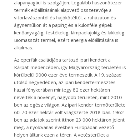
alapanyagául is szolgáljon. Legalább huszonötezer
termék előállításának alapvető összetevője a
vitorlavászontól és hajókötéltől, a ruházaton és
ágyneműkön át a papírig és a különféle gépek
kenőanyagáig, festékekig, lámpaolajokig és lakkokig.
Biomasszát termel, ezért energia előállítására is
alkalmas.
Az eperfák családjába tartozó ipari kendert a
Kárpát-medencében, így Magyarország területén is
körülbelül 9000 ezer éve termesztik. A 19. század
utolsó negyedében, az ipari kendertermesztés
hazai fénykorában mintegy 82 ezer hektáron
nevelték a növényt, nagyobb területen, mint 2010-
ben az egész világon. Az ipari kender termőterülete
60-70 ezer hektár volt világszerte 2018-ban. 1962-
ben az adatok szerint itthon 23 000 hektáron jelent
meg, a nyolcvanas években Európában vezető
helyen álltunk ezen a téren. A vetésterület a