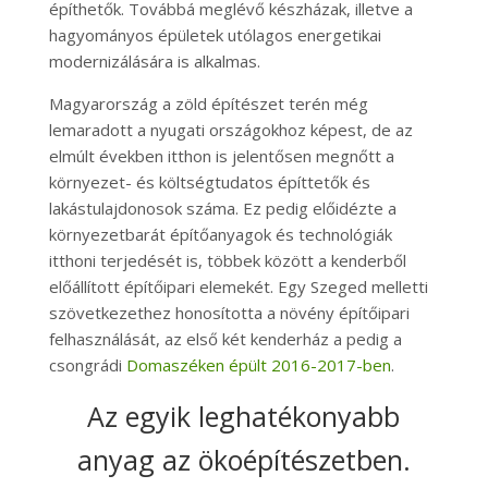
építhetők. Továbbá meglévő készházak, illetve a
hagyományos épületek utólagos energetikai
modernizálására is alkalmas.
Magyarország a zöld építészet terén még
lemaradott a nyugati országokhoz képest, de az
elmúlt években itthon is jelentősen megnőtt a
környezet- és költségtudatos építtetők és
lakástulajdonosok száma. Ez pedig előidézte a
környezetbarát építőanyagok és technológiák
itthoni terjedését is, többek között a kenderből
előállított építőipari elemekét. Egy Szeged melletti
szövetkezethez honosította a növény építőipari
felhasználását, az első két kenderház a pedig a
csongrádi
Domaszéken épült 2016-2017-ben
.
Az egyik leghatékonyabb
anyag az ökoépítészetben.