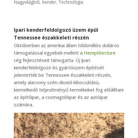
Nagyvilágból
,
Kender
,
Technológia
Ipari kenderfeldolgozó üzem épül
Tennessee északkeleti részén
Októberben az amerikai állam többmilliós dolláros
támogatással egyebek mellett a
Hemptitecture
cég fejlesztéseit támogatta. Új ipari
kenderfeldolgozó és gyártóüzem építését
jelentették be Tennessee északkeleti részén,
amely alacsony szén-dioxid-kibocsátású,
kiemelkedő teljesítményű termékeket fog előállítani
az építőipar, a csomagolóipar és az autóipar
számára.