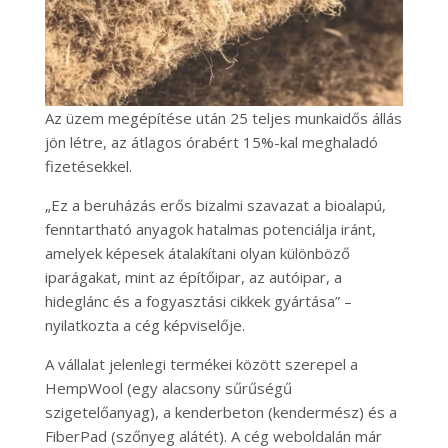
Az üzem megépítése után 25 teljes munkaidős állás
jön létre, az átlagos órabért 15%-kal meghaladó
fizetésekkel.
„Ez a beruházás erős bizalmi szavazat a bioalapú,
fenntartható anyagok hatalmas potenciálja iránt,
amelyek képesek átalakítani olyan különböző
iparágakat, mint az építőipar, az autóipar, a
hideglánc és a fogyasztási cikkek gyártása” –
nyilatkozta a cég képviselője.
A vállalat jelenlegi termékei között szerepel a
HempWool (egy alacsony sűrűségű
szigetelőanyag), a kenderbeton (kendermész) és a
FiberPad (szőnyeg alátét). A cég weboldalán már