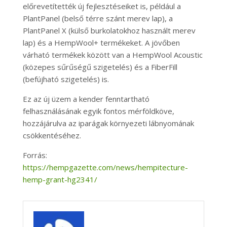
előrevetítették új fejlesztéseiket is, például a
PlantPanel (belső térre szánt merev lap), a
PlantPanel X (külső burkolatokhoz használt merev
lap) és a HempWool+ termékeket. A jövőben
várható termékek között van a HempWool Acoustic
(közepes sűrűségű szigetelés) és a FiberFill
(befújható szigetelés) is.
Ez az új üzem a kender fenntartható
felhasználásának egyik fontos mérföldköve,
hozzájárulva az iparágak környezeti lábnyomának
csökkentéséhez.
Forrás:
https://hempgazette.com/news/hempitecture-
hemp-grant-hg2341/