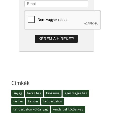
KÉREM A HÍREKET!
Címkék
anyag
beteg ház
biokémia
egészséges ház
farmer
kender
kenderbeton
kenderbeton kötőanyag
kendercell kötőanyag