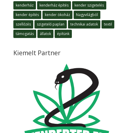
kenderház
kenderház építés
kender szigetelés
kender építés
kender ökoház
Nagyvilágból
szellőzés
szigetelő paplan
technikai adatok
textil
támogatás
állatok
építünk
Kiemelt Partner