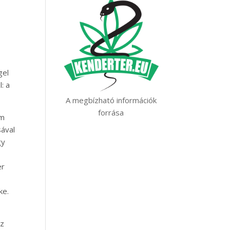
gel
: a
A megbízható információk
forrása
em
sával
gy
er
ke.
áz