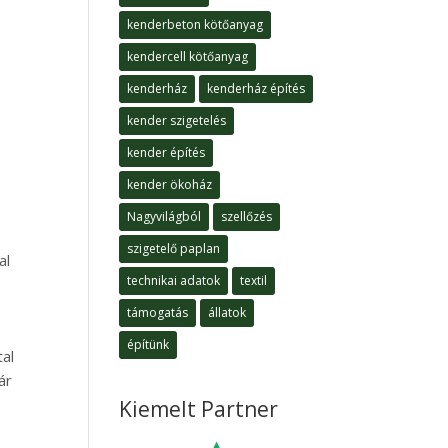
kenderbeton kötőanyag
kendercell kötőanyag
kenderház
kenderház építés
kender szigetelés
kender építés
kender ökoház
Nagyvilágból
szellőzés
szigetelő paplan
al
technikai adatok
textil
támogatás
állatok
építünk
tal
ár
Kiemelt Partner