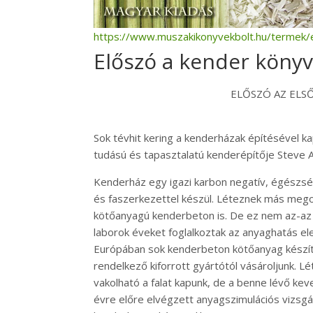
https://www.muszakikonyvekbolt.hu/termek/e
Előszó a kender könyv 
ELŐSZÓ AZ ELS
Sok tévhit kering a kenderházak építésével k
tudású és tapasztalatú kenderépítője Steve A
Kenderház egy igazi karbon negatív, égészsé
és faszerkezettel készül. Léteznek más megol
kötőanyagú kenderbeton is. De ez nem az-az 
laborok éveket foglalkoztak az anyaghatás el
Európában sok kenderbeton kötőanyag készítés
rendelkező kiforrott gyártótól vásároljunk. 
vakolható a falat kapunk, de a benne lévő ke
évre előre elvégzett anyagszimulációs vizsgá