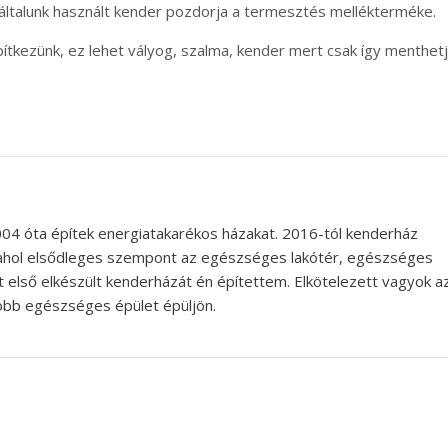
általunk használt kender pozdorja a termesztés mellékterméke.
tkezünk, ez lehet vályog, szalma, kender mert csak így menthet
004 óta építek energiatakarékos házakat. 2016-tól kenderház
 ahol elsődleges szempont az egészséges lakótér, egészséges
 első elkészült kenderházát én építettem. Elkötelezett vagyok a
 több egészséges épület épüljön.