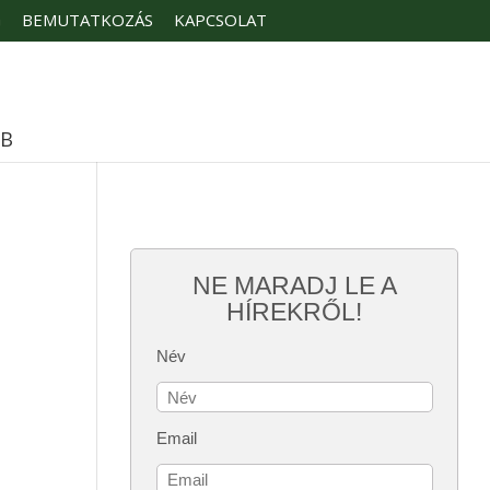
G
BEMUTATKOZÁS
KAPCSOLAT
ÉB
NE MARADJ LE A
HÍREKRŐL!
Név
Email