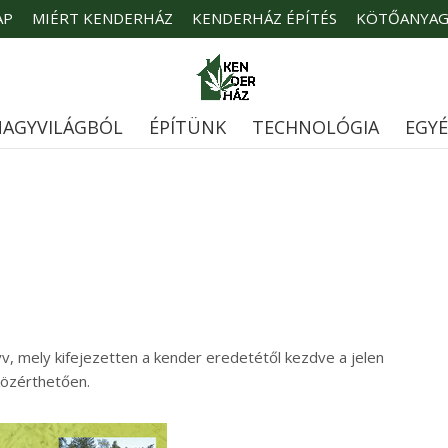
AP
MIÉRT KENDERHÁZ
KENDERHÁZ ÉPÍTÉS
KÖTŐANYA
AGYVILÁGBÓL
ÉPÍTÜNK
TECHNOLÓGIA
EGY
, mely kifejezetten a kender eredetétől kezdve a jelen
közérthetően.