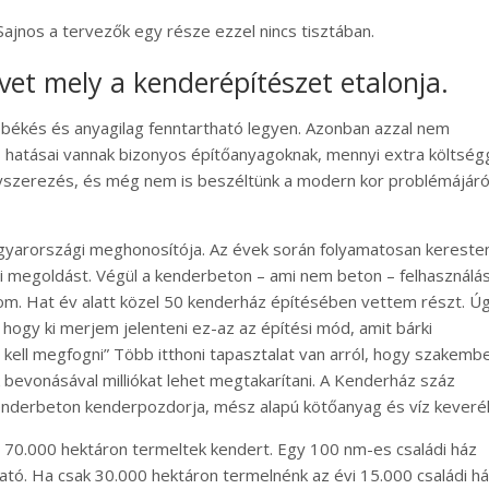
Sajnos a tervezők egy része ezzel nincs tisztában.
et mely a kenderépítészet etalonja.
 békés és anyagilag fenntartható legyen. Azonban azzal nem
hatásai vannak bizonyos építőanyagoknak, mennyi extra költség
ógyszerezés, és még nem is beszéltünk a modern kor problémájáról
gyarországi meghonosítója. Az évek során folyamatosan kerest
 megoldást. Végül a kenderbeton – ami nem beton – felhasználá
som. Hat év alatt közel 50 kenderház építésében vettem részt. Ú
hogy ki merjem jelenteni ez-az az építési mód, amit bárki
ét kell megfogni” Több itthoni tapasztalat van arról, hogy szakemb
 bevonásával milliókat lehet megtakarítani. A Kenderház száz
enderbeton kenderpozdorja, mész alapú kötőanyag és víz keveré
0.000 hektáron termeltek kendert. Egy 100 nm-es családi ház
ható. Ha csak 30.000 hektáron termelnénk az évi 15.000 családi h