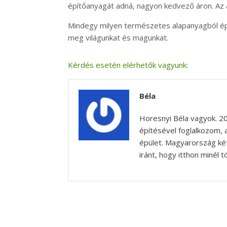
építőanyagát adná, nagyon kedvező áron. Az 
Mindegy milyen természetes alapanyagból épí
meg világunkat és magunkat.
Kérdés esetén elérhetők vagyunk:
Béla
Horesnyi Béla vagyok. 2
építésével foglalkozom,
épület. Magyarország két
iránt, hogy itthon minél