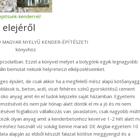
pitsunk-kenderrel/
elejéről
Ő MAGYAR NYELYŰ KENDER-ÉPÍTÉSZETI
könyvhöz
apcsolatban. Ezzel a könyvel melyet a bolygónk egyik legnagyobb
llin bemutat nekünk helyreteszi elképzeléseinket.
ges épület, de csak akkor ha a megfelelő mész alapú kötőanyagg
dások is, beton, acél, vicat fehéres színű gyorskötésű cement
öko anyag amit én el tudok képzelni saját házamban. Egyetemi
emzésével és nem pár hónap alatt döntik el mi a jó és mi nem.
ével foglalkozó vállalkozás van. Javaslatom, csak nagyobb múlt
Létezik olyan anyag amit a kenderbetonhoz keverve 1-2 hét alatt m
veréshez használt víz sokáig benne marad. DE Angliai egyetem 10
lata alapján az ebből készült falazat kötése meggyengül és a