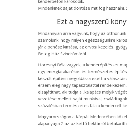
kenderbeton károsodik.
Mindenkinek saját döntése mit fog használni. 
Ezt a nagyszerű könyv
Mindannyian arra vágyunk, hogy az otthonunk
számolunk, hogy milyen egészségünkre káros 
jár a penész kiirtása, az orvosi kezelés, gy
Beteg Ház Szindrómáról.
Horesnyi Béla vagyok, a kenderépítészet ma
egy energiatakarékos és természetes építési
készült építési megoldásra esett a választá
érzem elég nagy tapasztalattal rendelkezem, 
elsajátíthat, aki tudja a „kalapács melyik vég
vezetése mellett saját munkával, családtagok
százalékban természetes fala a kendercell-k
Magyarországon a Kárpát Medencében közel 7
alapanyaga 2 az-az kettő hektárról betakarít