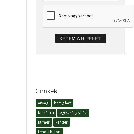
KÉREM A HÍREKET!
Címkék
anyag
beteg ház
biokémia
egészséges ház
farmer
kender
kenderbeton