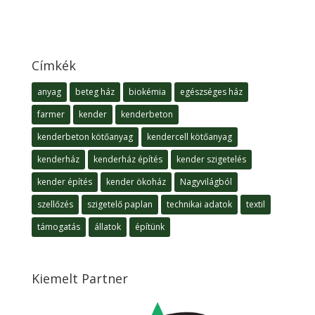
Címkék
anyag
beteg ház
biokémia
egészséges ház
farmer
kender
kenderbeton
kenderbeton kötőanyag
kendercell kötőanyag
kenderház
kenderház építés
kender szigetelés
kender építés
kender ökoház
Nagyvilágból
szellőzés
szigetelő paplan
technikai adatok
textil
támogatás
állatok
építünk
Kiemelt Partner