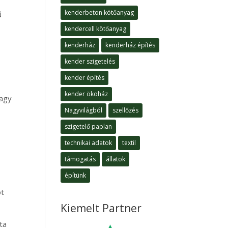
kenderbeton kötőanyag
ű
kendercell kötőanyag
kenderház
kenderház építés
kender szigetelés
kender építés
kender ökoház
vagy
Nagyvilágból
szellőzés
szigetelő paplan
technikai adatok
textil
támogatás
állatok
építünk
öt
Kiemelt Partner
ta