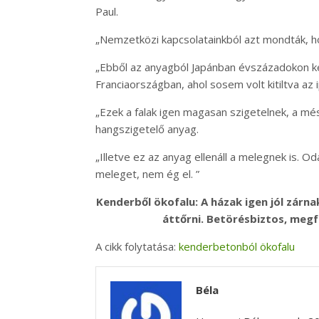
Paul.
„Nemzetközi kapcsolatainkból azt mondták, ho
„Ebből az anyagból Japánban évszázadokon ke
Franciaországban, ahol sosem volt kitiltva az
„Ezek a falak igen magasan szigetelnek, a més
hangszigetelő anyag.
„Illetve ez az anyag ellenáll a melegnek is. 
meleget, nem ég el. ”
Kenderből ökofalu: A házak igen jól zárn
áttőrni. Betörésbiztos, megfe
A cikk folytatása:
kenderbetonból ökofalu
Béla