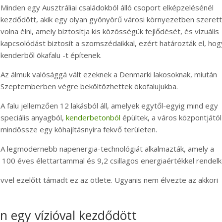
Minden egy Ausztráliai családokból álló csoport elképzelésénél
kezdődött, akik egy olyan gyönyörű városi környezetben szeret
volna élni, amely biztosítja kis közösségük fejlődését, és vizuális
kapcsolódást biztosít a szomszédaikkal, ezért határozták el, hog
kenderből ökafalu -t építenek.
Az álmuk valósággá vált ezeknek a Denmarki lakosoknak, miután
Szeptemberben végre beköltözhettek ökofalujukba.
A falu jellemzően 12 lakásból áll, amelyek egytől-egyig mind egy
speciális anyagból,
kenderbetonból
épültek, a város központjától
mindössze egy köhajításnyira fekvő területen.
A legmodernebb napenergia-technológiát alkalmazták, amely a
100 éves élettartammal és 9,2 csillagos energiaértékkel rendelk
évvel ezelőtt támadt ez az ötlete. Ugyanis nem élvezte az akkori
 egy vízióval kezdődött