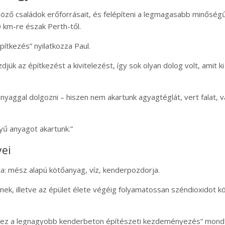
böző családok erőforrásait, és felépíteni a legmagasabb minőség
0 km-re észak Perth-től.
ítkezés” nyilatkozza Paul.
jük az építkezést a kivitelezést, így sok olyan dolog volt, amit ki
őanyaggal dolgozni – hiszen nem akartunk agyagtéglát, vert falat, 
yű anyagot akartunk.”
yei
: mész alapú kötőanyag, víz, kenderpozdorja.
znek, illetve az épület élete végéig folyamatossan széndioxidot k
n ez a legnagyobb kenderbeton építészeti kezdeményezés” mond