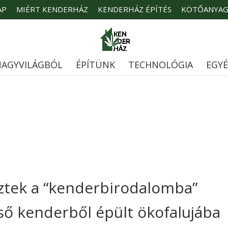
AP
MIÉRT KENDERHÁZ
KENDERHÁZ ÉPÍTÉS
KÖTŐANYA
AGYVILÁGBÓL
ÉPÍTÜNK
TECHNOLÓGIA
EGY
öztek a “kenderbirodalomba”
lső kenderből épült ökofalujába