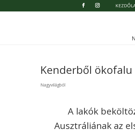
KEZDŐL
N
Kenderből ökofalu
Nagyvilágból
A lakók bekölt
Ausztráliának az e