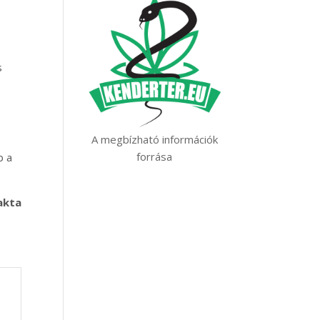
s
A megbízható információk
forrása
b a
akta