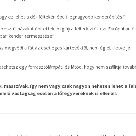
gy ez lehet a déli féltekén épült legnagyobb kenderépítés.”
resztül házakat építettek, míg újra felfedezték ezt Európában é
 ipari kender termesztése”
z megvédi a fát az esetleges kártevőktől, nem ég el, illetve jó
Odatehetsz egy forrasztólámpát, és látod, hogy nem szállítja továb
ak, masszívak, így nem vagy csak nagyon nehezen lehet a fal
lelő vastagság esetán a lőfegyvereknek is ellenáll.