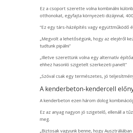
Ez a csoport szerette volna kombinálni külön
otthonokat, egyfajta környezeti dizájnnal, 40
“Ez egy társ-házépítés vagy együttműködő ép
„Megvolt a lehetőségünk, hogy az elejéről kezd
tudtunk pipálni”
„Illetve szerettünk volna egy alternatív épít
ehhez hasonló szigetelt szerkezeti panelt”
„Szóval csak egy természetes, jó teljesítmén
A
kenderbeton
-kendercell előn
A kenderbeton ezen három dolog kombinációja
Ez az anyag nagyon jó szigetelő, ellenáll a tű
meg.
„Biztosak vagyunk benne, hogy Ausztráliába