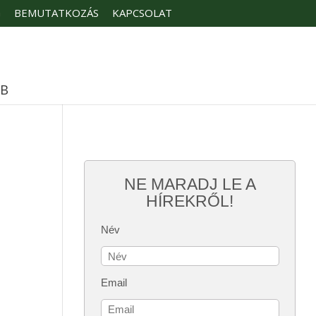
G
BEMUTATKOZÁS
KAPCSOLAT
ÉB
NE MARADJ LE A
HÍREKRŐL!
Név
Email