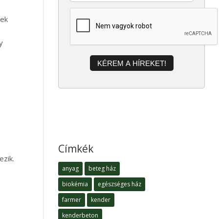
tek
y
KÉREM A HÍREKET!
Címkék
ezik.
anyag
beteg ház
biokémia
egészséges ház
farmer
kender
kenderbeton