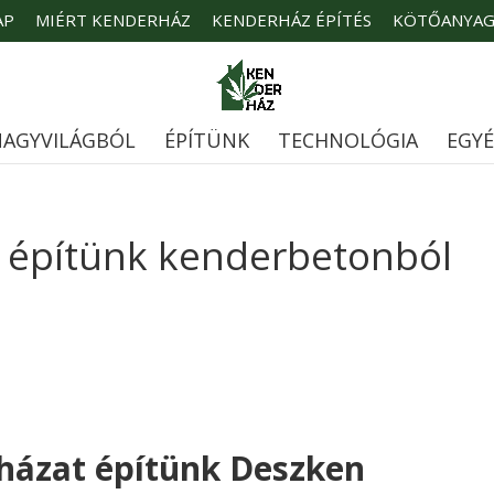
AP
MIÉRT KENDERHÁZ
KENDERHÁZ ÉPÍTÉS
KÖTŐANYA
AGYVILÁGBÓL
ÉPÍTÜNK
TECHNOLÓGIA
EGY
t építünk kenderbetonból
házat építünk Deszken