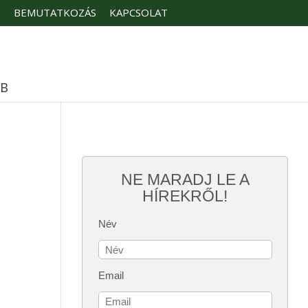
G
BEMUTATKOZÁS
KAPCSOLAT
ÉB
NE MARADJ LE A
HÍREKRŐL!
Név
Email