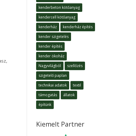
kenderbeton kötőanyag
kendercell kötőanyag
kenderház
kenderház építés
kender szigetelés
kender építés
kender ökoház
asz,
Nagyvilágból
szellőzés
szigetelő paplan
technikai adatok
textil
támogatás
állatok
építünk
Kiemelt Partner