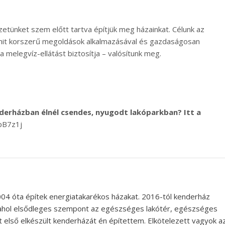
etünket szem előtt tartva építjük meg házainkat. Célunk az
 amit korszerű megoldások alkalmazásával és gazdaságosan
a melegvíz-ellátást biztosítja – valósítunk meg.
derházban élnél csendes, nyugodt lakóparkban? Itt a
3pB7z1j
004 óta építek energiatakarékos házakat. 2016-tól kenderház
 ahol elsődleges szempont az egészséges lakótér, egészséges
 első elkészült kenderházát én építettem. Elkötelezett vagyok a