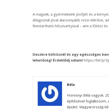
A magunk, a gyermekeink jövőjét és a környez
átlagosnál jóval alacsonyabb rezsi elérése,
fenntartható hőszivattyúval – ami a fűtést és 
Deszkre költöznél és egy egészséges ken
lehetőség! Érdeklődj nálam!
https://bit.ly/
Béla
Horesnyi Béla vagyok. 2
építésével foglalkozom,
épület. Magyarország két