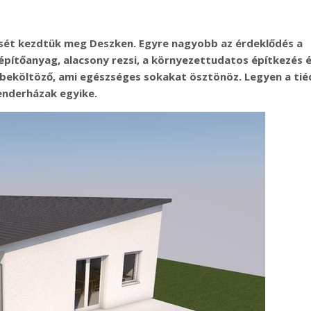
ét kezdtük meg Deszken. Egyre nagyobb az érdeklődés a
építőanyag, alacsony rezsi, a környezettudatos építkezés é
 beköltöző, ami egészséges sokakat ösztönöz. Legyen a tié
enderházak egyike.