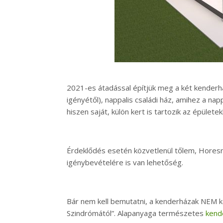
2021-es átadással építjük meg a két kender
igényétől), nappalis családi ház, amihez a na
hiszen saját, külön kert is tartozik az épülete
Érdeklődés esetén közvetlenül tőlem, Horesn
igénybevételére is van lehetőség.
Bár nem kell bemutatni, a kenderházak NEM 
Szindrómától”. Alapanyaga természetes
kend