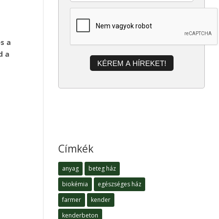
s a
d a
KÉREM A HÍREKET!
Címkék
anyag
beteg ház
biokémia
egészséges ház
farmer
kender
kenderbeton