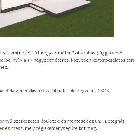
házat, ami nettó 101 négyzetméter 3-4 szobás (függ a vevő
ppaliból nyílik a 17 négyzetméteres, közvetlen kertkapcsolatos ter
khez.
yi Béla generálkivitelezőtől tudjátok megvenni, CSOK
könnyű szerkezetes épületek, és mentesek az un.: „Betegház
er
és mész, mely téglakeménységűre köt meg.