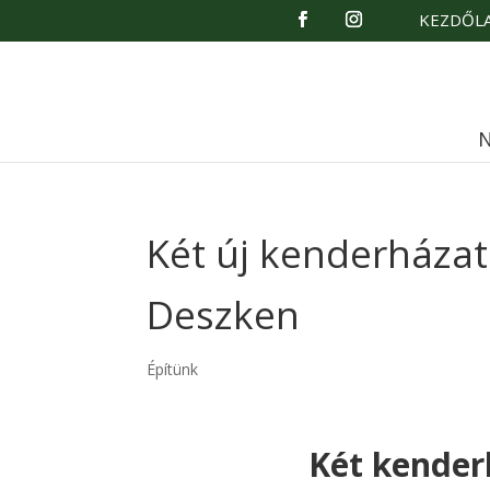
KEZDŐL
N
Két új kenderháza
Deszken
Építünk
Két kender