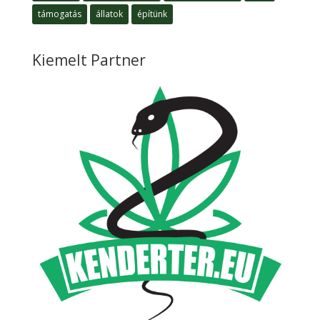
támogatás
állatok
építünk
Kiemelt Partner