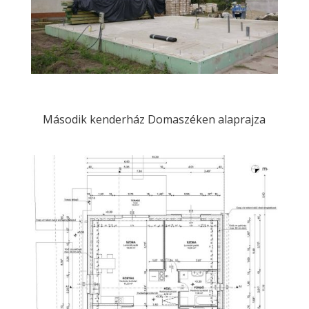
Második kenderház Domaszéken alaprajza