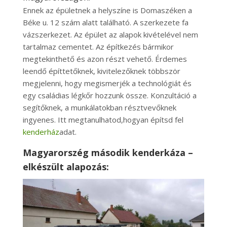
Ennek az épületnek a helyszíne is Domaszéken a
Béke u. 12 szám alatt található. A szerkezete fa
vázszerkezet. Az épület az alapok kivételével nem
tartalmaz cementet. Az építkezés bármikor
megtekinthető és azon részt vehető. Érdemes
leendő építtetőknek, kivitelezőknek többször
megjelenni, hogy megismerjék a technológiát és
egy családias légkőr hozzunk össze. Konzultáció a
segítőknek, a munkálatokban résztvevőknek
ingyenes. Itt megtanulhatod,hogyan építsd fel
kenderház
adat.
Magyarorszég második kenderkáza –
elkészült alapozás: