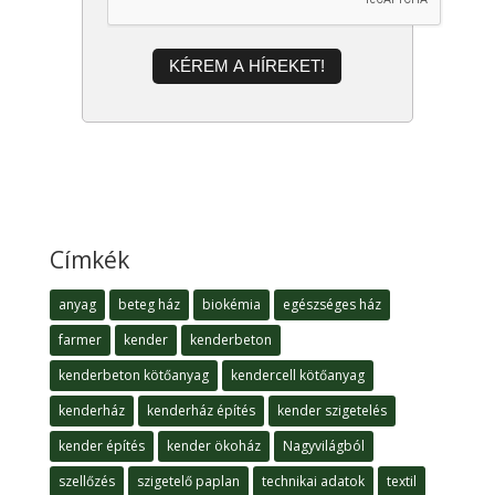
KÉREM A HÍREKET!
Címkék
anyag
beteg ház
biokémia
egészséges ház
farmer
kender
kenderbeton
kenderbeton kötőanyag
kendercell kötőanyag
kenderház
kenderház építés
kender szigetelés
kender építés
kender ökoház
Nagyvilágból
szellőzés
szigetelő paplan
technikai adatok
textil