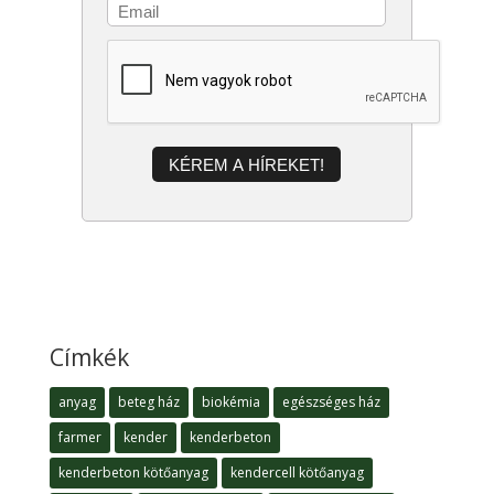
KÉREM A HÍREKET!
Címkék
anyag
beteg ház
biokémia
egészséges ház
farmer
kender
kenderbeton
kenderbeton kötőanyag
kendercell kötőanyag