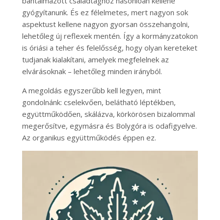
bántalmazott családtaghoz hasonlóan kellene
gyógyítanunk. És ez félelmetes, mert nagyon sok
aspektust kellene nagyon gyorsan összehangolni,
lehetőleg új reflexek mentén. Így a kormányzatokon
is óriási a teher és felelősség, hogy olyan kereteket
tudjanak kialakítani, amelyek megfelelnek az
elvárásoknak – lehetőleg minden irányból.
A megoldás egyszerűbb kell legyen, mint
gondolnánk: cselekvően, belátható léptékben,
együttműködően, skálázva, körkörösen bizalommal
megerősítve, egymásra és Bolygóra is odafigyelve.
Az organikus együttműködés éppen ez.