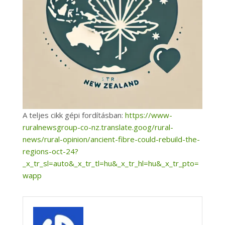
A teljes cikk gépi fordításban:
https://www-
ruralnewsgroup-co-nz.translate.goog/rural-
news/rural-opinion/ancient-fibre-could-rebuild-the-
regions-oct-24?
_x_tr_sl=auto&_x_tr_tl=hu&_x_tr_hl=hu&_x_tr_pto=
wapp