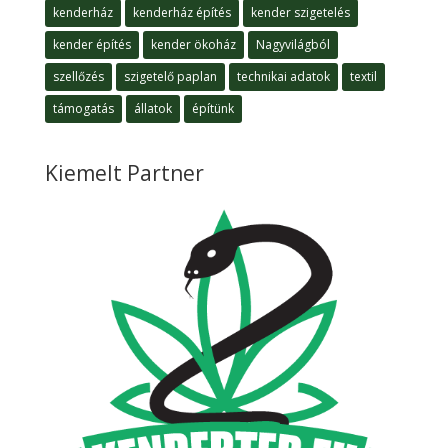
kenderház
kenderház építés
kender szigetelés
kender építés
kender ökoház
Nagyvilágból
szellőzés
szigetelő paplan
technikai adatok
textil
támogatás
állatok
építünk
Kiemelt Partner