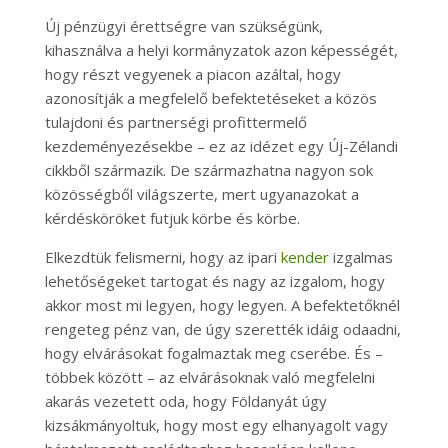
Új pénzügyi érettségre van szükségünk,
kihasználva a helyi kormányzatok azon képességét,
hogy részt vegyenek a piacon azáltal, hogy
azonosítják a megfelelő befektetéseket a közös
tulajdoni és partnerségi profittermelő
kezdeményezésekbe – ez az idézet egy Új-Zélandi
cikkből származik. De származhatna nagyon sok
közösségből világszerte, mert ugyanazokat a
kérdésköröket futjuk körbe és körbe.
Elkezdtük felismerni, hogy az ipari
kender
izgalmas
lehetőségeket tartogat és nagy az izgalom, hogy
akkor most mi legyen, hogy legyen. A befektetőknél
rengeteg pénz van, de úgy szerették idáig odaadni,
hogy elvárásokat fogalmaztak meg cserébe. És –
többek között – az elvárásoknak való megfelelni
akarás vezetett oda, hogy Földanyát úgy
kizsákmányoltuk, hogy most egy elhanyagolt vagy