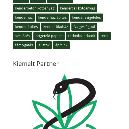
kenderbeton kötőanyag
kendercell kötőanyag
kenderház
kenderház építés
kender szigetelés
kender építés
kender ökoház
Nagyvilágból
szellőzés
szigetelő paplan
technikai adatok
textil
támogatás
állatok
építünk
Kiemelt Partner