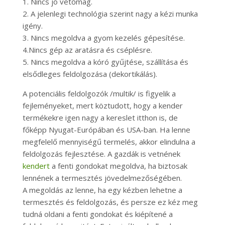
1. Nincs jó vetőmag.
2. A jelenlegi technológia szerint nagy a kézi munka
igény.
3. Nincs megoldva a gyom kezelés gépesítése.
4.Nincs gép az aratásra és cséplésre.
5. Nincs megoldva a kóró gyűjtése, szállítása és
elsődleges feldolgozása (dekortikálás).
A potenciális feldolgozók /multik/ is figyelik a
fejleményeket, mert köztudott, hogy a kender
termékekre igen nagy a kereslet itthon is, de
főképp Nyugat-Európában és USA-ban. Ha lenne
megfelelő mennyiségű termelés, akkor elindulna a
feldolgozás fejlesztése. A gazdák is vetnének
kendert
a fenti gondokat megoldva, ha biztosak
lennének a termesztés jövedelmezőségében.
A megoldás az lenne, ha egy kézben lehetne a
termesztés és feldolgozás, és persze ez kéz meg
tudná oldani a fenti gondokat és kiépítené a