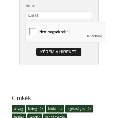
Email
KÉREM A HÍREKET!
Címkék
anyag
beteg ház
biokémia
egészséges ház
farmer
kender
kenderbeton