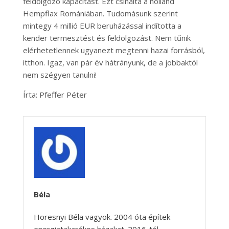
feldolgozó kapacitást. Ezt csinálta a holland
Hempflax Romániában. Tudomásunk szerint
mintegy 4 millió EUR beruházással indította a
kender termesztést és feldolgozást. Nem tűnik
elérhetetlennek ugyanezt megtenni hazai forrásból,
itthon. Igaz, van pár év hátrányunk, de a jobbaktól
nem szégyen tanulni!
Írta: Pfeffer Péter
Béla
Horesnyi Béla vagyok. 2004 óta építek